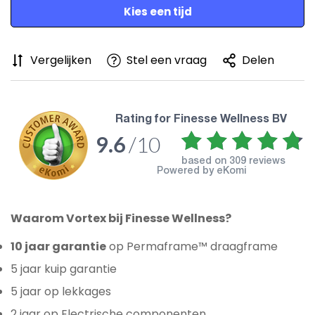
Kies een tijd
Vergelijken
Stel een vraag
Delen
rating for Finesse Wellness BV
9.6
/10
based on
309 reviews
Powered by eKomi
Waarom Vortex bij Finesse Wellness?
10 jaar garantie
op Permaframe™ draagframe
5 jaar kuip garantie
5 jaar op lekkages
2 jaar op Electrische componenten