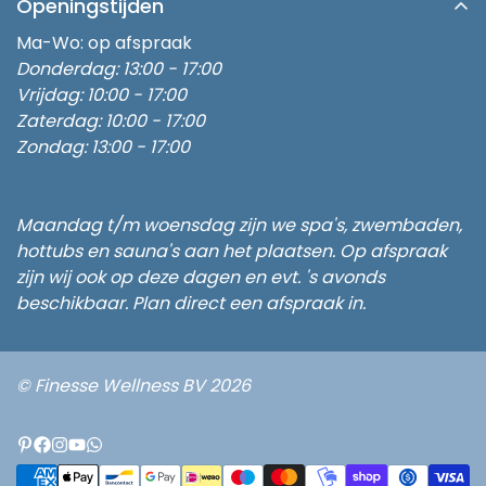
Inbouw Zwembad
Openingstijden
Verzending
Afspraak Maken
Zwembad Thuis
Ma-Wo: op afspraak
Retouren
Onze Partners
Donderdag: 13:00 - 17:00
Stroomvoorziening buitenspa
Algemene Voorwaarden
Vrijdag: 10:00 - 17:00
Waterbalans
3 persoons buitenspa
Zaterdag: 10:00 - 17:00
Klachten
Hydrotherapie
Zondag: 13:00 - 17:00
5 persoons buitenspa
Privacy Policy
Een Spa kopen
6 persoons buitenspa
Disclaimer
Sauna en Spa kopen
Buitenspa kopen 6 persoons
Maandag t/m woensdag zijn we spa's, zwembaden,
Business Partner Worden
hottubs en sauna's aan het plaatsen. Op afspraak
zijn wij ook op deze dagen en evt. 's avonds
beschikbaar. Plan direct een afspraak in.
© Finesse Wellness BV 2026