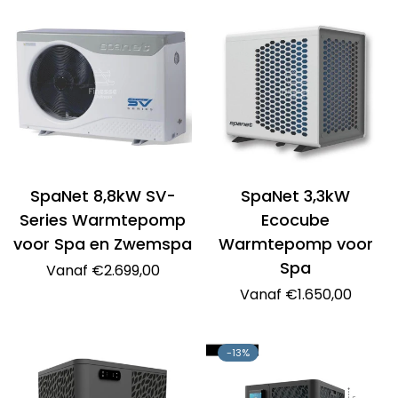
SpaNet 8,8kW SV-
SpaNet 3,3kW
Series Warmtepomp
Ecocube
voor Spa en Zwemspa
Warmtepomp voor
Spa
Normale
Vanaf €2.699,00
prijs
Normale
Vanaf €1.650,00
prijs
-13%