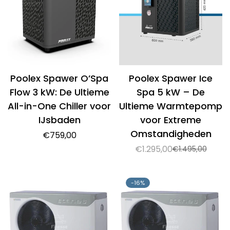
Poolex Spawer O’Spa
Poolex Spawer Ice
Flow 3 kW: De Ultieme
Spa 5 kW – De
All-in-One Chiller voor
Ultieme Warmtepomp
IJsbaden
voor Extreme
Omstandigheden
Normale
€759,00
prijs
€1.295,00
€1.495,00
Verkoopprijs
Normale
prijs
-16%