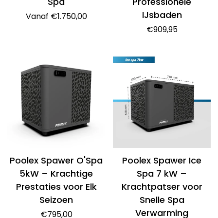
Spa
Professionele
IJsbaden
Normale
Vanaf €1.750,00
prijs
Normale
€909,95
prijs
Poolex Spawer O'Spa
Poolex Spawer Ice
5kW – Krachtige
Spa 7 kW –
Prestaties voor Elk
Krachtpatser voor
Seizoen
Snelle Spa
Verwarming
Normale
€795,00