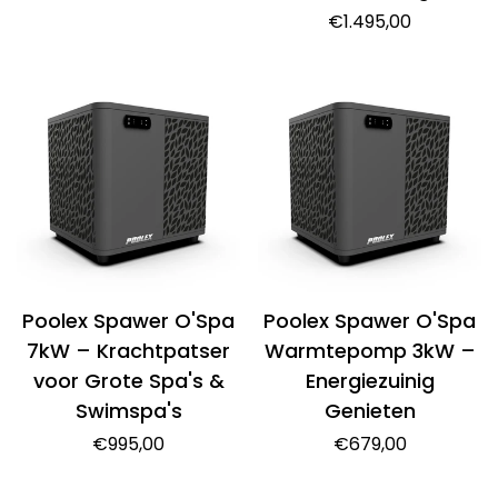
prijs
Normale
€1.495,00
prijs
Poolex Spawer O'Spa
Poolex Spawer O'Spa
7kW – Krachtpatser
Warmtepomp 3kW –
voor Grote Spa's &
Energiezuinig
Swimspa's
Genieten
Normale
€995,00
Normale
€679,00
prijs
prijs