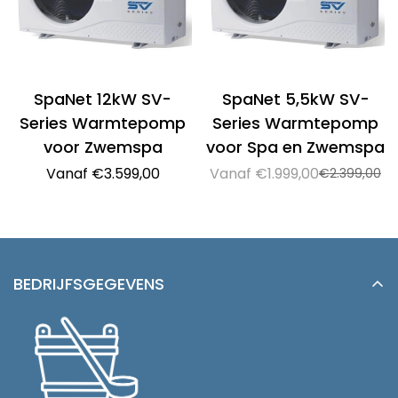
SpaNet 12kW SV-
SpaNet 5,5kW SV-
Series Warmtepomp
Series Warmtepomp
voor Zwemspa
voor Spa en Zwemspa
Normale
Vanaf €3.599,00
Vanaf €1.999,00
€2.399,00
Verkoopprijs
Normale
prijs
prijs
BEDRIJFSGEGEVENS