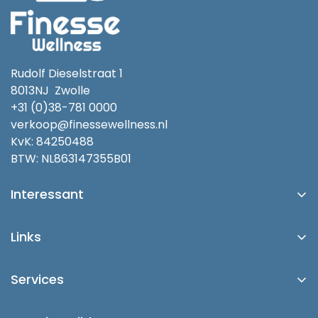
Rudolf Dieselstraat 1
8013NJ Zwolle
+31 (0)38-781 0000
verkoop@finessewellness.nl
KvK: 84250488
BTW: NL863147355B01
Interessant
Platinum Spas
Links
Blog
Account/Login
Buitenspa Kopen in Zwolle
Services
Over Ons
Buitenspa's
Showroom
Contact