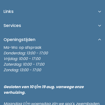
Platinum Spas
Links
Blog
Account/Login
Buitenspa Kopen in Zwolle
Services
Over Ons
Buitenspa's
Showroom
Contact
Inbouw Zwembad
Openingstijden
Verzending
Afspraak Maken
Zwembad Thuis
Ma-Wo: op afspraak
Retouren
Onze Partners
Donderdag: 13:00 - 17:00
Stroomvoorziening buitenspa
Algemene Voorwaarden
Vrijdag: 10:00 - 17:00
Waterbalans
3 persoons buitenspa
Zaterdag: 10:00 - 17:00
Klachten
Hydrotherapie
Zondag: 13:00 - 17:00
5 persoons buitenspa
Privacy Policy
Een Spa kopen
6 persoons buitenspa
Disclaimer
Sauna en Spa kopen
Buitenspa kopen 6 persoons
Gesloten van 10 t/m 19 aug. vanwege onze
Business Partner Worden
verhuizing.
Maandag t/m woensdag zijn we spa's, zwembaden,